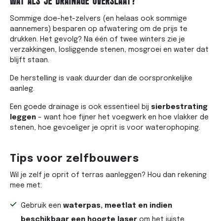
WAT ALS JE DRAINAGE OVERSLAAT?
Sommige doe-het-zelvers (en helaas ook sommige
aannemers) besparen op afwatering om de prijs te
drukken. Het gevolg? Na één of twee winters zie je
verzakkingen, losliggende stenen, mosgroei en water dat
blijft staan.
De herstelling is vaak duurder dan de oorspronkelijke
aanleg.
Een goede drainage is ook essentieel bij
sierbestrating
leggen
– want hoe fijner het voegwerk en hoe vlakker de
stenen, hoe gevoeliger je oprit is voor waterophoping.
Tips voor zelfbouwers
Wil je zelf je oprit of terras aanleggen? Hou dan rekening
mee met:
Gebruik een
waterpas, meetlat en indien
beschikbaar een hoogte laser
om het juiste